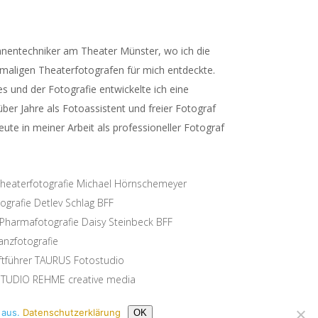
nentechniker am Theater Münster, wo ich die
amaligen Theaterfotografen für mich entdeckte.
es und der Fotografie entwickelte ich eine
ber Jahre als Fotoassistent und freier Fotograf
eute in meiner Arbeit als professioneller Fotograf
Theaterfotografie Michael Hörnschemeyer
grafie Detlev Schlag BFF
 Pharmafotografie Daisy Steinbeck BFF
anzfotografie
ftführer TAURUS Fotostudio
 STUDIO REHME creative media
 GUIDO BEWEGT bild & bewegtbild
 aus.
Datenschutzerklärung
OK