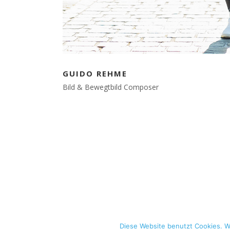
CONTACT US
Guido Rehme
Birkenweg 20
GUIDO REHME
48282 Emsdetten
Bild & Bewegtbild Composer
FON: +49 173 5323024
MAIL: mail[at]guidobewegt.de
Diese Website benutzt Cookies. W