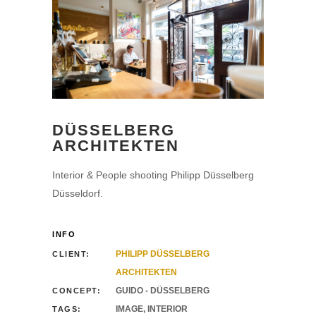
CONTACT US
Guido Rehme
DÜSSELBERG
Birkenweg 20
ARCHITEKTEN
48282 Emsdetten
Interior & People shooting Philipp Düsselberg
Düsseldorf.
FON: +49 173 5323024
MAIL: mail[at]guidobewegt.de
INFO
PHILIPP DÜSSELBERG
CLIENT:
ARCHITEKTEN
GUIDO - DÜSSELBERG
CONCEPT:
IMAGE, INTERIOR
TAGS: