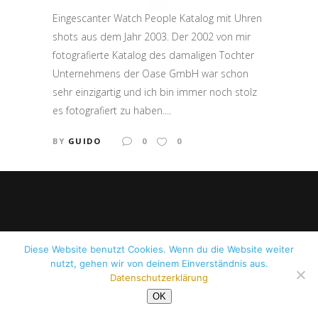
MAIL: mail[at]guidobewegt.de
Eingescanter Watch People Katalog mit Uhren
shots aus dem Jahr 2003. Der 2002 von mir
fotografierte Katalog des damaligen Tochter
Unternehmens der Oase GmbH war schon
sehr einzigartig und ich bin immer noch stolz
es fotografiert zu haben....
BY
GUIDO
0
0
Diese Website benutzt Cookies. Wenn du die Website weiter
nutzt, gehen wir von deinem Einverständnis aus.
Datenschutzerklärung
Copyright © guidobewegt 2024
OK