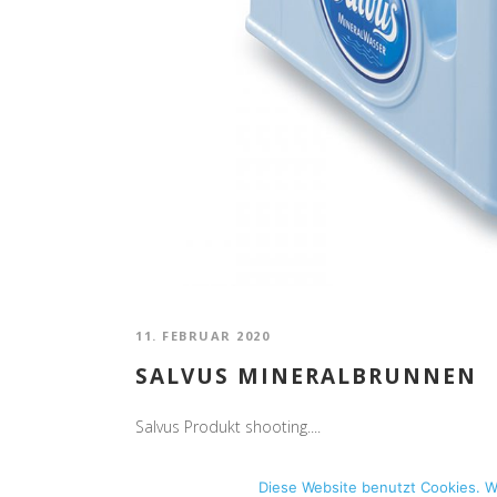
CONTACT US
Guido Rehme
Birkenweg 20
48282 Emsdetten
FON: +49 173 5323024
MAIL: mail[at]guidobewegt.de
11. FEBRUAR 2020
SALVUS MINERALBRUNNEN
Salvus Produkt shooting....
BY
GUIDO
0
0
Diese Website benutzt Cookies. W