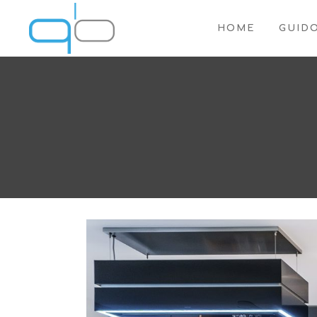
HOME
GUID