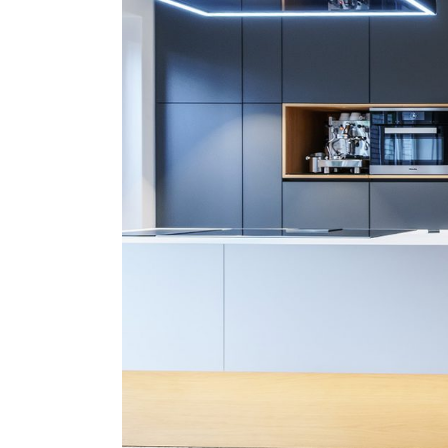
CONTACT US
Guido Rehme
Birkenweg 20
48282 Emsdetten
FON: +49 173 5323024